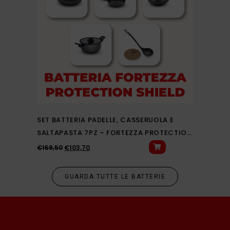
SET BATTERIA PADELLE, CASSERUOLA E
CUORE 
SALTAPASTA 7PZ – FORTEZZA PROTECTION
INDUZI
SHIELD
€
159,50
€
103,70
€
302,50
GUARDA TUTTE LE BATTERIE