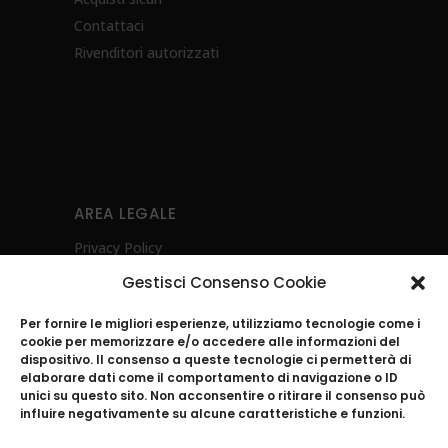
Contattaci
Rivenditori autorizzati
AREA LEGALE
Privacy Policy
Cookie Policy (UE)
Gestisci Consenso Cookie
Diritto di recesso
Per fornire le migliori esperienze, utilizziamo tecnologie come i
Whistleblowing
cookie per memorizzare e/o accedere alle informazioni del
Investimenti Sostenibili 4.0
dispositivo. Il consenso a queste tecnologie ci permetterà di
elaborare dati come il comportamento di navigazione o ID
POR CAMPANIA FESR 2021-2027- Energia
unici su questo sito. Non acconsentire o ritirare il consenso può
Ambiente e Sostenibilità
influire negativamente su alcune caratteristiche e funzioni.