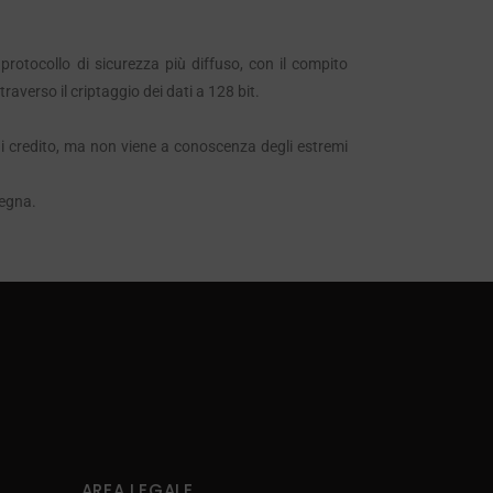
 protocollo di sicurezza più diffuso, con il compito
traverso il criptaggio dei dati a 128 bit.
i credito, ma non viene a conoscenza degli estremi
segna.
AREA LEGALE