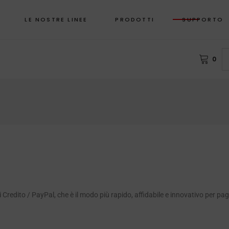
LE NOSTRE LINEE
PRODOTTI
SUPPORTO
0
Ò
INDUZIONE
F
NON INDUZIONE
E DI PIETRA
IN FORNO
FESSIONE CUOCO
I SORRISI
RY – TEGLIE PER
GITRICI AD ARIA
Credito / PayPal, che è il modo più rapido, affidabile e innovativo per pa
EZZA PROTECTION SHIELD
RGRILL