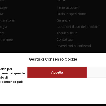
page
Il mio account
fia
Ordini e spedizione
tra storia
Garanzia
logia
Istruzioni d’uso dei prodotti
nte
Acquisti sicuri
tre linee
Contattaci
Rivenditori autorizzati
Gestisci Consenso Cookie
ookie per
Accetta
consenso a queste
to di
 il consenso può