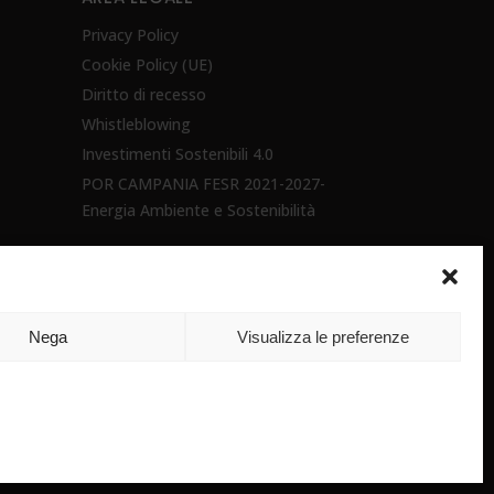
Privacy Policy
Cookie Policy (UE)
Diritto di recesso
Whistleblowing
Investimenti Sostenibili 4.0
POR CAMPANIA FESR 2021-2027-
Energia Ambiente e Sostenibilità
Nega
Visualizza le preferenze