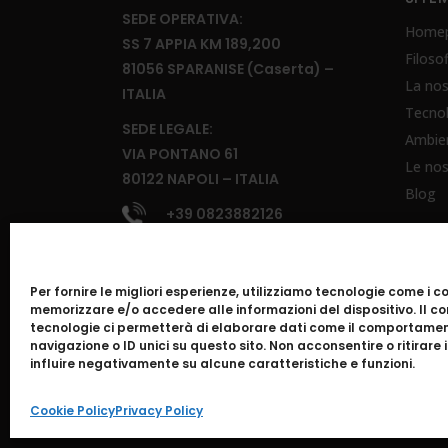
SEDE OPERATIVA:
Home
SS 7 APPIA KM 189,200
Filoso
81056 SPARANISE (Caserta) –
La nos
ITALIA
Tecno
SEDE LEGALE:
Ambie
VIA PONTANO 61
Le nos
80122 NAPOLI – ITALIA
Blog
+39 0823882126
Per fornire le migliori esperienze, utilizziamo tecnologie come i c
memorizzare e/o accedere alle informazioni del dispositivo. Il 
SOCIAL
tecnologie ci permetterà di elaborare dati come il comportamen
navigazione o ID unici su questo sito. Non acconsentire o ritirare
influire negativamente su alcune caratteristiche e funzioni.
Cookie Policy
Privacy Policy