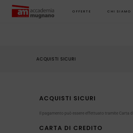
OFFERTE
CHI SIAMO
NOVITÀ
COC
ACQUISTI SICURI
PADELLE
CHE
PENTOLE CASSERUOLE E TEGAMI
CUOR
CREPIERE
PRO
WOK E SALTAPASTA
DOLC
ACQUISTI SICURI
GRILL E BISTECCHIERE
AIRF
FRIG
SET E BATTERIE
Il pagamento può essere effettuato tramite Carta di 
FORT
TEGLIE E STAMPI
CARTA DI CREDITO
SUPE
COPERCHI