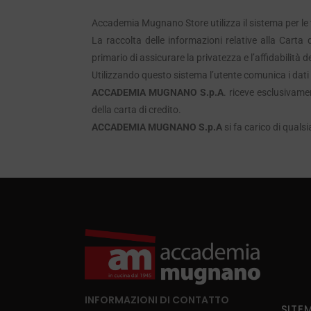
REGI
CONICHE E BOLLILATTE
Accademia Mugnano Store utilizza il sistema per le
ENER
ARTICOLI SPECIALI
La raccolta delle informazioni relative alla Carta 
AMO
TUTTI I PRODOTTI
primario di assicurare la privatezza e l’affidabilità d
Utilizzando questo sistema l’utente comunica i dati 
PET
ACCADEMIA MUGNANO S.p.A
. riceve esclusivam
BELL
della carta di credito.
RUB
ACCADEMIA MUGNANO S.p.A
si fa carico di quals
SALE
FUOC
TUTT
INFORMAZIONI DI CONTATTO
SITE