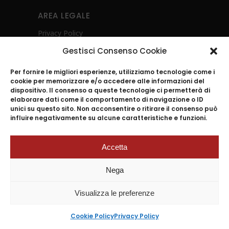
AREA LEGALE
Privacy Policy
Cookie Policy (UE)
Gestisci Consenso Cookie
Diritto di recesso
Per fornire le migliori esperienze, utilizziamo tecnologie come i
Whistleblowing
cookie per memorizzare e/o accedere alle informazioni del
Investimenti Sostenibili 4.0
dispositivo. Il consenso a queste tecnologie ci permetterà di
elaborare dati come il comportamento di navigazione o ID
POR CAMPANIA FESR 2021-2027- Energia
unici su questo sito. Non acconsentire o ritirare il consenso può
Ambiente e Sostenibilità
influire negativamente su alcune caratteristiche e funzioni.
Accetta
2024
© ACCADEMIA MUGNANO S.p.A. |
Nega
P.I.04045501212 n.REA 643454 Reg.I.
Napoli 07661200639 –
Visualizza le preferenze
Cap.Soc.versato 2.000.000 euro –
Tutti i diritti Riservati –
Cookie Policy
Privacy Policy