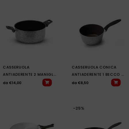
CASSERUOLA
CASSERUOLA CONICA
ANTIADERENTE 2 MANIGLIE
ANTIADERENTE 1 BECCO –
– SALE & PEPE
SALE & PEPE
da
€
14,00
da
€
8,50
-25%