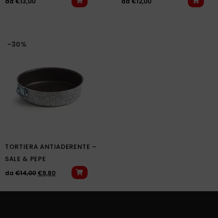
da
€
13,00
da
€
12,00
-30%
TORTIERA ANTIADERENTE –
SALE & PEPE
da
€
14,00
€
9,80