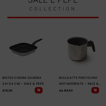
COLLECTION
BISTECCHIERA QUADRA
BOLLILATTE PENTOLINO
24×24 CM – SALE & PEPE
ANTIADERENTE – SALE &
PEPE
€
19,00
da
€
8,50