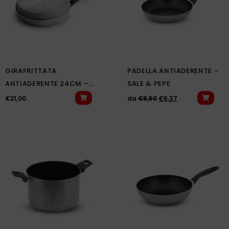
GIRAFRITTATA
PADELLA ANTIADERENTE –
ANTIADERENTE 24CM –
SALE & PEPE
SALE & PEPE
€
21,00
da
€
8,50
€
6,37