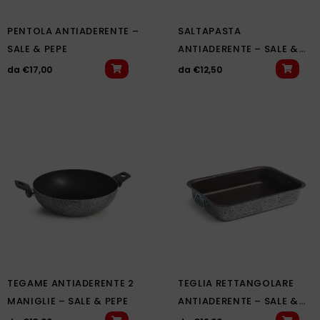
PENTOLA ANTIADERENTE –
SALTAPASTA
SALE & PEPE
ANTIADERENTE – SALE &
PEPE
da
€
17,00
da
€
12,50
TEGAME ANTIADERENTE 2
TEGLIA RETTANGOLARE
MANIGLIE – SALE & PEPE
ANTIADERENTE – SALE &
PEPE