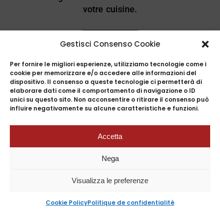
votre cuisine.
READ MORE
Gestisci Consenso Cookie
Per fornire le migliori esperienze, utilizziamo tecnologie come i
cookie per memorizzare e/o accedere alle informazioni del
dispositivo. Il consenso a queste tecnologie ci permetterà di
elaborare dati come il comportamento di navigazione o ID
unici su questo sito. Non acconsentire o ritirare il consenso può
influire negativamente su alcune caratteristiche e funzioni.
PHILOSOPHY
PHILOSOPHY
Accetta
Créer de la valeur,
Créer de la valeur,
Nega
telle est notre philosophie.
telle est notre philosophie.
Visualizza le preferenze
Cookie Policy
Politique de confidentialité