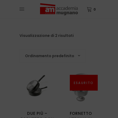
0
Visualizzazione di 2 risultati
Ordinamento predefinito
ESAURITO
Questo
prodotto
ha
più
DUE PIÙ –
FORNETTO
varianti.