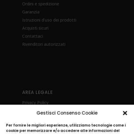
Ordini e spedizione
Garanzia
Istruzioni d’uso dei prodotti
Acquisti sicuri
Contattaci
Rivenditori autorizzati
AREA LEGALE
Privacy Policy
Cookie Policy (UE)
Gestisci Consenso Cookie
Diritto di recesso
Per fornire le migliori esperienze, utilizziamo tecnologie come i
Whistleblowing
cookie per memorizzare e/o accedere alle informazioni del