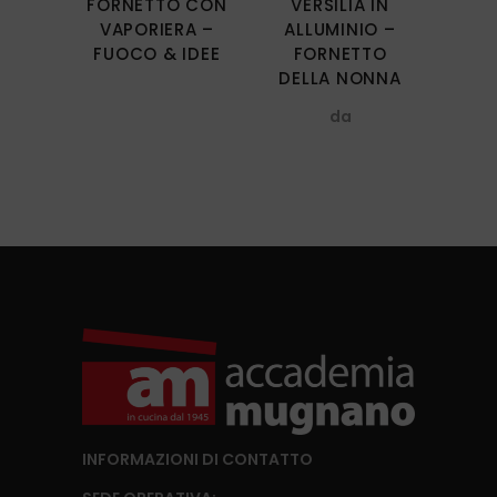
FORNETTO CON
VERSILIA IN
Le
VAPORIERA –
ALLUMINIO –
opzioni
FUOCO & IDEE
FORNETTO
possono
DELLA NONNA
essere
da
scelte
nella
pagina
del
prodotto
INFORMAZIONI DI CONTATTO