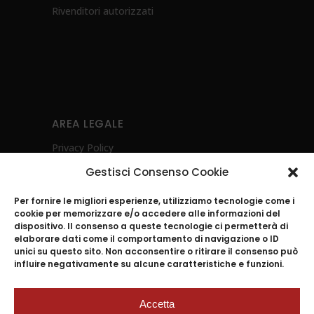
Rivenditori autorizzati
AREA LEGALE
Privacy Policy
Cookie Policy (UE)
Gestisci Consenso Cookie
Diritto di recesso
Per fornire le migliori esperienze, utilizziamo tecnologie come i
Whistleblowing
cookie per memorizzare e/o accedere alle informazioni del
Investimenti Sostenibili 4.0
dispositivo. Il consenso a queste tecnologie ci permetterà di
elaborare dati come il comportamento di navigazione o ID
POR CAMPANIA FESR 2021-2027- Energia
unici su questo sito. Non acconsentire o ritirare il consenso può
Ambiente e Sostenibilità
influire negativamente su alcune caratteristiche e funzioni.
Accetta