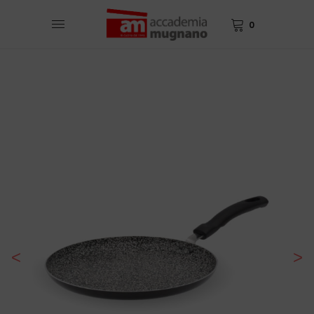
0
<
>