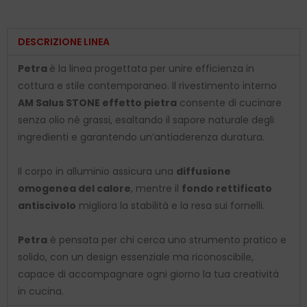
DESCRIZIONE LINEA
Petra
è la linea progettata per unire efficienza in
cottura e stile contemporaneo. Il rivestimento interno
AM Salus STONE effetto pietra
consente di cucinare
senza olio né grassi, esaltando il sapore naturale degli
ingredienti e garantendo un’antiaderenza duratura.
Il corpo in alluminio assicura una
diffusione
omogenea del calore
, mentre il
fondo rettificato
antiscivolo
migliora la stabilità e la resa sui fornelli.
Petra
è pensata per chi cerca uno strumento pratico e
solido, con un design essenziale ma riconoscibile,
capace di accompagnare ogni giorno la tua creatività
in cucina.