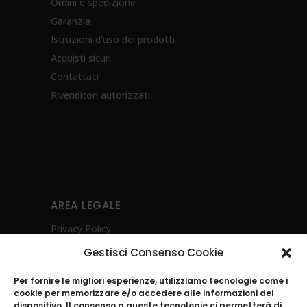
Ordini e spedizione
Garanzia
Istruzioni d’uso dei prodotti
Acquisti sicuri
Contattaci
Rivenditori autorizzati
AREA LEGALE
Privacy Policy
Cookie Policy (UE)
Gestisci Consenso Cookie
Diritto di recesso
Per fornire le migliori esperienze, utilizziamo tecnologie come i
Whistleblowing
cookie per memorizzare e/o accedere alle informazioni del
Investimenti Sostenibili 4.0
dispositivo. Il consenso a queste tecnologie ci permetterà di