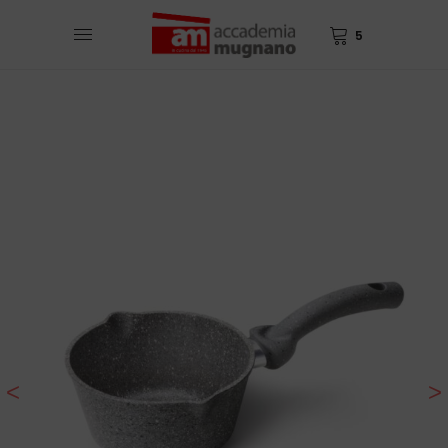
5
<
>