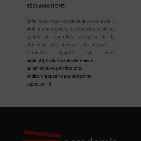
RÉCLAMATIONS
Enfin, nous vous rappelons que vous avez le
droit, à tout moment, de déposer une plainte
auprès du contrôleur européen de la
protection des données en utilisant le
formulaire figurant sur cette
page.https://europa.eu/european-
union/about-eu/institutions-
bodies/european-data-protection-
supervisor_it