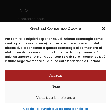
INFO
Contactez-nous
Politique de confidentialité
Gestisci Consenso Cookie
Instructions pour l’utilisation des produits
Per fornire le migliori esperienze, utilizziamo tecnologie come i
cookie per memorizzare e/o accedere alle informazioni del
dispositivo. Il consenso a queste tecnologie ci permetterà di
elaborare dati come il comportamento di navigazione o ID
unici su questo sito. Non acconsentire o ritirare il consenso può
influire negativamente su alcune caratteristiche e funzioni.
Accetta
2024
© ACCADEMIA MUGNANO S.p.A. |
Nega
P.I.04045501212 n.REA 643454 Reg.I.
Napoli 07661200639 –
Visualizza le preferenze
Cap.Soc.versato 2.000.000 euro –
Tutti i diritti Riservati –
Cookie Policy
Politique de confidentialité