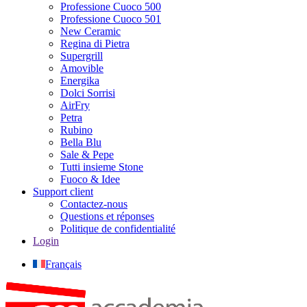
Professione Cuoco 500
Professione Cuoco 501
New Ceramic
Regina di Pietra
Supergrill
Amovible
Energika
Dolci Sorrisi
AirFry
Petra
Rubino
Bella Blu
Sale & Pepe
Tutti insieme Stone
Fuoco & Idee
Support client
Contactez-nous
Questions et réponses
Politique de confidentialité
Login
Français