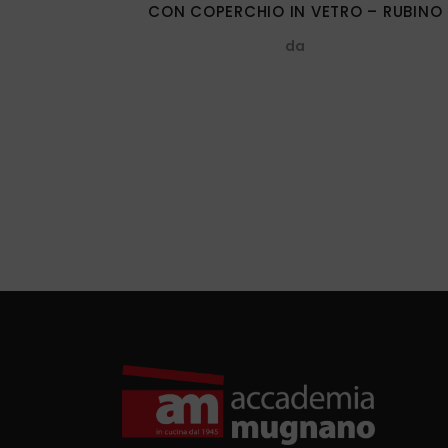
CON COPERCHIO IN VETRO – RUBINO
nella
da
pagina
del
prodotto