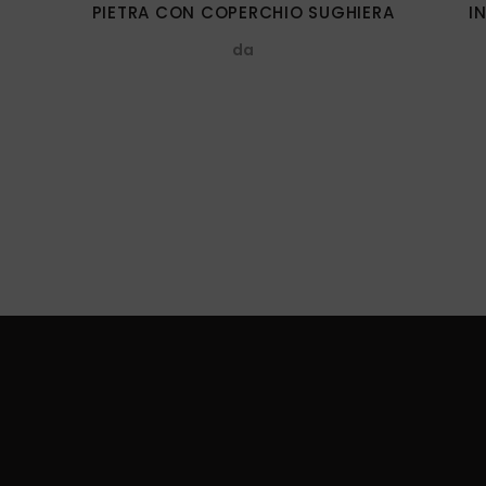
PIETRA CON COPERCHIO SUGHIERA
I
nella
da
pagina
del
prodotto