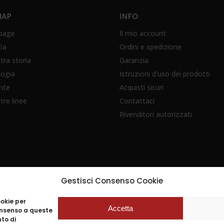
MAP
INFO
page
Il mio account
fia
Ordini e spedizione
tra storia
Garanzia
logia
Istruzioni d’uso dei prodotti
nte
Acquisti sicuri
tre linee
Contattaci
Rivenditori autorizzati
Gestisci Consenso Cookie
ookie per
Accetta
consenso a queste
to di