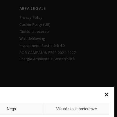
AREA LEGALE
Privacy Policy
Cookie Policy (UE)
Diritto di recesso
Whistleblowing
Investimenti Sostenibili 4.0
POR CAMPANIA FESR 2021-2027-
Energia Ambiente e Sostenibilità
Nega
Visualizza le preferenze