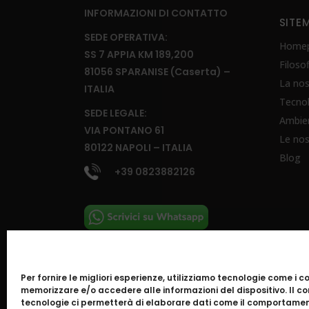
INFORMAZIONI DI CONTATTO
SITE
SEDE OPERATIVA:
Home
SS 7 APPIA KM 189,200
Filoso
81056 SPARANISE (Caserta) –
La nos
ITALIA
Tecno
SEDE LEGALE:
Ambie
VIA PONTANO 61
Le nos
80122 NAPOLI – ITALIA
Blog
+39 0823882126
SOCIAL
Per fornire le migliori esperienze, utilizziamo tecnologie come i c
memorizzare e/o accedere alle informazioni del dispositivo. Il 
tecnologie ci permetterà di elaborare dati come il comportamen