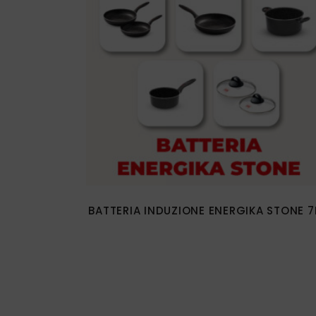
REGI
CONICHE E BOLLILATTE
ENER
ARTICOLI SPECIALI
AMO
TUTTI I PRODOTTI
PET
BELL
RUB
SALE
FUOC
TUTT
BATTERIA INDUZIONE ENERGIKA STONE 7