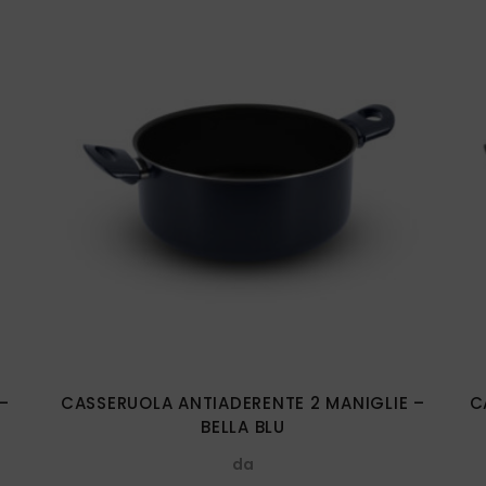
Questo
prodotto
ha
più
varianti.
Le
opzioni
possono
essere
–
CASSERUOLA ANTIADERENTE 2 MANIGLIE –
C
scelte
BELLA BLU
nella
da
pagina