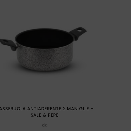
Questo
prodotto
ha
più
varianti.
Le
opzioni
possono
essere
ASSERUOLA ANTIADERENTE 2 MANIGLIE –
scelte
SALE & PEPE
nella
da
pagina