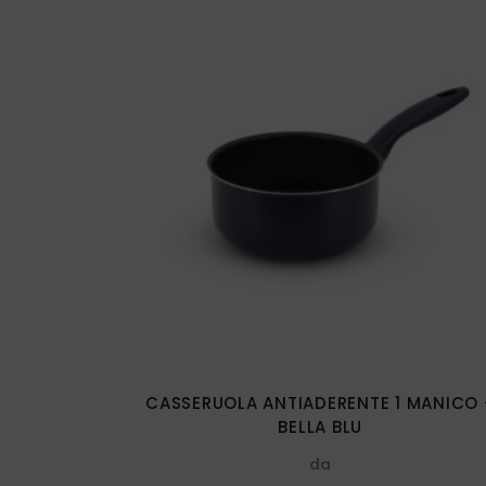
Questo
prodotto
ha
più
varianti.
Le
opzioni
possono
essere
CASSERUOLA ANTIADERENTE 1 MANICO 
scelte
BELLA BLU
nella
da
pagina