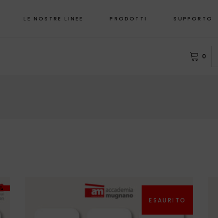
LE NOSTRE LINEE
PRODOTTI
SUPPORTO
0
Ò
INDUZIONE
F
NON INDUZIONE
E DI PIETRA
IN FORNO
FESSIONE CUOCO
I SORRISI
RY – TEGLIE PER
GITRICI AD ARIA
%
-20%
EZZA PROTECTION SHIELD
ESAURITO
RGRILL