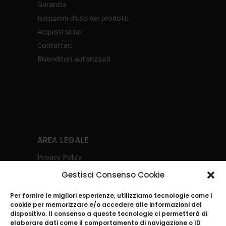
Garanzia
Istruzioni d’uso dei prodotti
Acquisti sicuri
Contattaci
Rivenditori autorizzati
AREA LEGALE
Privacy Policy
Cookie Policy (UE)
Gestisci Consenso Cookie
Diritto di recesso
Per fornire le migliori esperienze, utilizziamo tecnologie come i
Whistleblowing
cookie per memorizzare e/o accedere alle informazioni del
Investimenti Sostenibili 4.0
dispositivo. Il consenso a queste tecnologie ci permetterà di
elaborare dati come il comportamento di navigazione o ID
POR CAMPANIA FESR 2021-2027- Energia