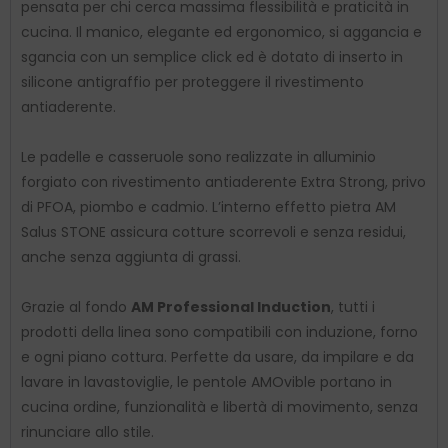
pensata per chi cerca massima flessibilità e praticità in
cucina. Il manico, elegante ed ergonomico, si aggancia e
sgancia con un semplice click ed è dotato di inserto in
silicone antigraffio per proteggere il rivestimento
antiaderente.
Le padelle e casseruole sono realizzate in alluminio
forgiato con rivestimento antiaderente Extra Strong, privo
di PFOA, piombo e cadmio. L’interno effetto pietra AM
Salus STONE assicura cotture scorrevoli e senza residui,
anche senza aggiunta di grassi.
Grazie al fondo
AM Professional Induction
, tutti i
prodotti della linea sono compatibili con induzione, forno
e ogni piano cottura. Perfette da usare, da impilare e da
lavare in lavastoviglie, le pentole AMOvible portano in
cucina ordine, funzionalità e libertà di movimento, senza
rinunciare allo stile.