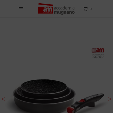
0
<
>