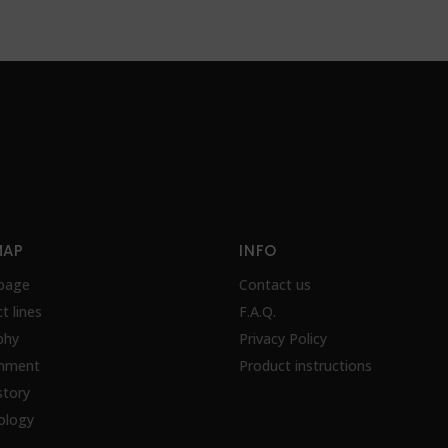
MAP
INFO
page
Contact us
t lines
F.A.Q.
phy
Privacy Policy
onment
Product instructions
story
ology