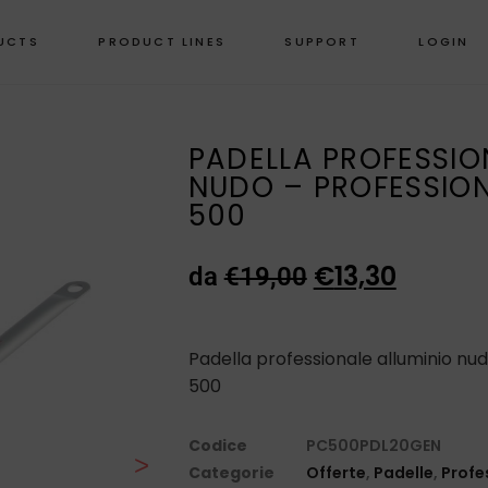
UCTS
PRODUCT LINES
SUPPORT
LOGIN
PADELLA PROFESSIO
NUDO – PROFESSIO
500
€
13,30
da
€
19,00
Padella professionale alluminio nu
500
Codice
PC500PDL20GEN
>
Categorie
Offerte
,
Padelle
,
Profe