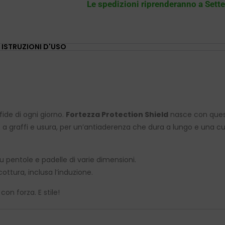
Le spedizioni riprenderanno a Set
ISTRUZIONI D'USO
ide di ogni giorno.
Fortezza Protection Shield
nasce con quest
 a graffi e usura, per un’antiaderenza che dura a lungo e una c
su pentole e padelle di varie dimensioni.
cottura, inclusa l’induzione.
on forza. E stile!