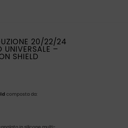
DUZIONE 20/22/24
 UNIVERSALE –
ON SHIELD
eld
composta da:
nalato in silicone multi-