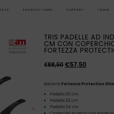
UCTS
PRODUCT LINES
SUPPORT
LOGIN
TRIS PADELLE AD IN
CM CON COPERCHIO
FORTEZZA PROTECTI
€
57,50
€
88,50
Batteria
Fortezza Protection Shi
Padella 20 cm
Padella 22 cm
Padella 24 cm
>
Coperchio in vetro con bordo sca