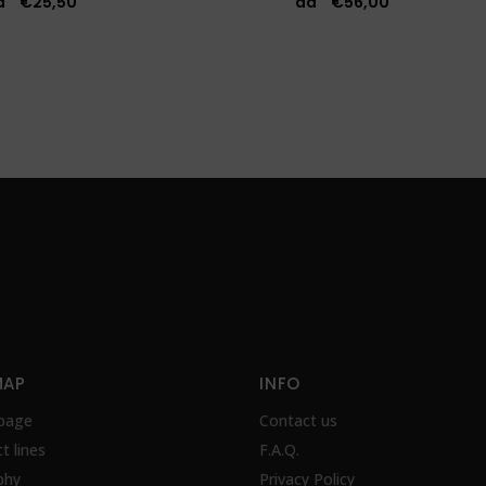
da
€
25,50
da
€
56,00
MAP
INFO
page
Contact us
t lines
F.A.Q.
phy
Privacy Policy