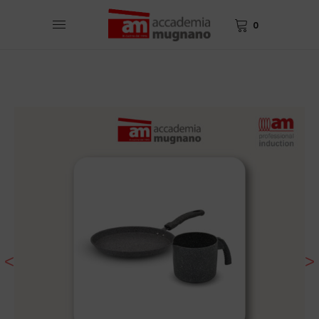
0
<
>