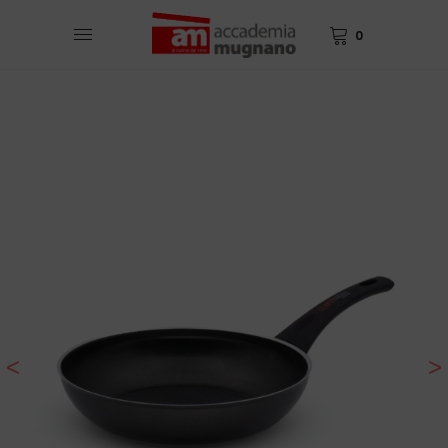
0
<
>