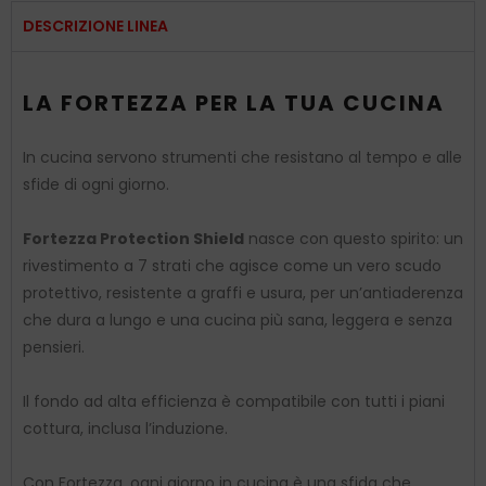
DESCRIZIONE LINEA
LA FORTEZZA PER LA TUA CUCINA
In cucina servono strumenti che resistano al tempo e alle
sfide di ogni giorno.
Fortezza Protection Shield
nasce con questo spirito: un
rivestimento a 7 strati che agisce come un vero scudo
protettivo, resistente a graffi e usura, per un’antiaderenza
che dura a lungo e una cucina più sana, leggera e senza
pensieri.
Il fondo ad alta efficienza è compatibile con tutti i piani
cottura, inclusa l’induzione.
Con Fortezza, ogni giorno in cucina è una sfida che