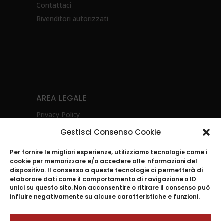
Contattaci
Rivenditori autorizzati
AREA LEGALE
Privacy Policy
Cookie Policy (UE)
Gestisci Consenso Cookie
Diritto di recesso
Per fornire le migliori esperienze, utilizziamo tecnologie come i
Whistleblowing
cookie per memorizzare e/o accedere alle informazioni del
Investimenti Sostenibili 4.0
dispositivo. Il consenso a queste tecnologie ci permetterà di
elaborare dati come il comportamento di navigazione o ID
POR CAMPANIA FESR 2021-2027- Energia
unici su questo sito. Non acconsentire o ritirare il consenso può
Ambiente e Sostenibilità
influire negativamente su alcune caratteristiche e funzioni.